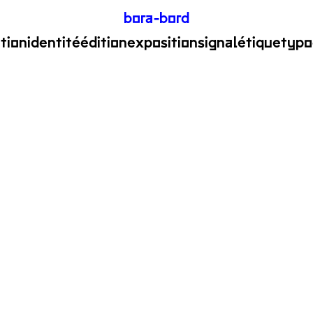
bora-bord
ation
identité
édition
exposition
signalétique
typo