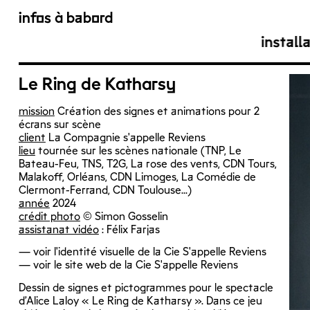
infos à babord
install
Le Ring de Katharsy
mission
Création des signes et animations pour 2
écrans sur scène
client
La Compagnie s'appelle Reviens
lieu
tournée sur les scènes nationale (
TNP
,
Le
Bateau-Feu
,
TNS
,
T2G
,
La rose des vents
,
CDN Tours
,
Malakoff
,
Orléans
,
CDN Limoges
,
La Comédie de
Clermont-Ferrand
,
CDN Toulouse…)
année
2024
crédit photo
© Simon Gosselin
assistanat vidéo
: Félix Farjas
—
voir l'identité visuelle de la Cie S'appelle Reviens
—
voir le site web de la Cie S'appelle Reviens
Dessin de signes et pictogrammes pour le spectacle
d’Alice Laloy « Le Ring de Katharsy ». Dans ce jeu