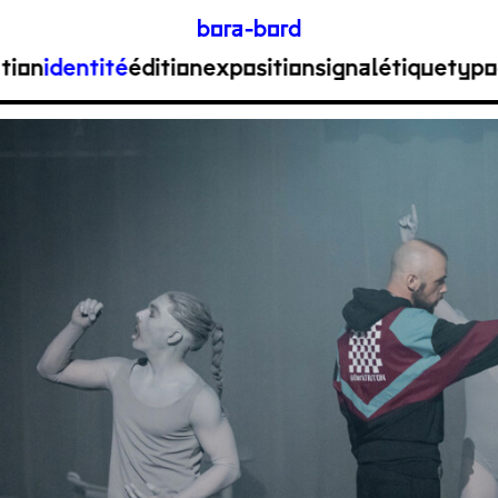
bora-bord
ation
identité
édition
exposition
signalétique
typo